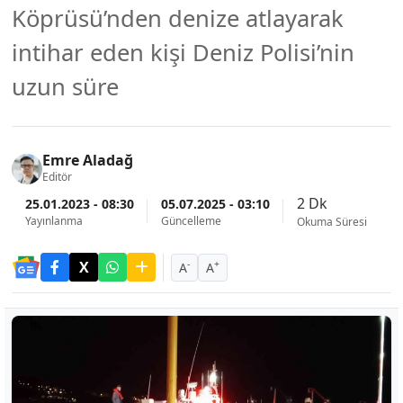
Köprüsü’nden denize atlayarak
intihar eden kişi Deniz Polisi’nin
uzun süre
Emre Aladağ
Editör
2 Dk
25.01.2023 - 08:30
05.07.2025 - 03:10
Yayınlanma
Güncelleme
Okuma Süresi
-
+
A
A