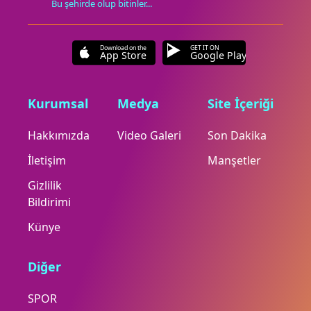
Bu şehirde olup bitinler...
Download on the
GET IT ON
App Store
Google Play
Kurumsal
Medya
Site İçeriği
Hakkımızda
Video Galeri
Son Dakika
İletişim
Manşetler
Gizlilik
Bildirimi
Künye
Diğer
SPOR