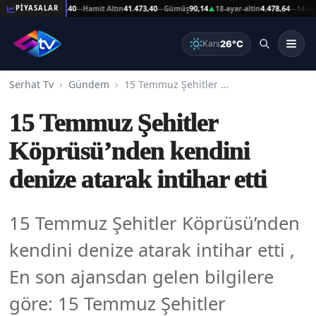
t Altın
41.473,40
Hamit Altın
41.473,40
Gümüş
90,14
18-ayar-altin
4.478,64
14-ayar-al
PİYASALAR
—
—
▲
—
26°C
Kars
Serhat Tv
Gündem
15 Temmuz Şehitler Köprüsü’nden kendini denize atarak intihar etti
15 Temmuz Şehitler
Köprüsü’nden kendini
denize atarak intihar etti
15 Temmuz Şehitler Köprüsü’nden
kendini denize atarak intihar etti ,
En son ajansdan gelen bilgilere
göre: 15 Temmuz Şehitler